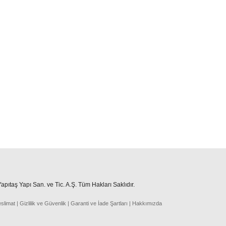
pıtaş Yapı San. ve Tic. A.Ş. Tüm Hakları Saklıdır.
eslima
t
|
Gizlilik ve Güvenlik
|
Garanti ve İade Şartları
|
Hakkımızda