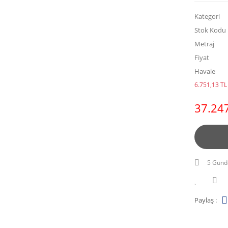
Kategori
Stok Kodu
Metraj
Fiyat
Havale
6.751,13 TL 
37.247
5 Günd
Paylaş :