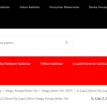
Kablolar
Silikon Kablolar
Hortumlar Makaronlar
Banka Hesap 
kel İletkenli Kablolar
Teflon Kablolar
Sıcaklık Kontrol Kablol
a
Dalgıç Pompa Bobin Teli
Dalgıç Bobin Teli 100°C
İç Çap:2,20mm Dış Ça
İç Çap:2,