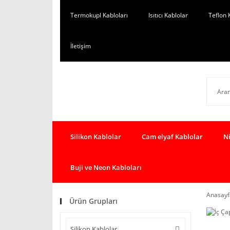
Termokupl Kabloları
Isıtıcı Kablolar
Teflon 
İletişim
Silikon Kablolar
Cam elyaf Kablolar
Ni
Buji ve Neon Kabloları
Anasayf
Ürün Grupları
Silikon Kablolar