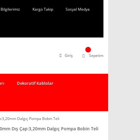
Bilgilerimiz
Kargo Takip
Sosyal Medya
Giriş
Sepetim
arı
Dekoratif Kablolar
p:3,20mm Dalgıç Pompa Bobin Teli
20mm Dış Çap:3,20mm Dalgıç Pompa Bobin Teli