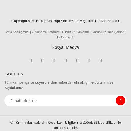
Copyright © 2019 Yapıtaş Yapı San. ve Tic. A.Ş. Tüm Hakları Saklıdır.
Satış Sözleşmesi
|
Ödeme
ve
Teslima
t
|
Gizlilik ve Güvenlik
|
Garanti ve İade Şartları
|
Hakkımızda
Sosyal Medya
E-BÜLTEN
Tüm kampanya ve duyurulardan haberdar olmak için e-bültenimize
kaydolunuz.
© Tüm hakları saklıdır. Kredi kartı bilgileriniz 256bit SSL sertifikası ile
korunmaktadır.