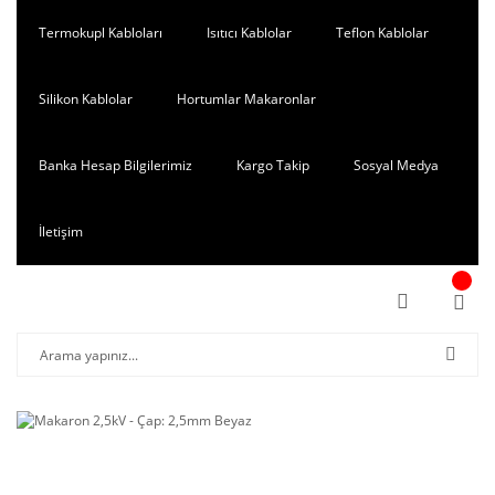
Termokupl Kabloları
Isıtıcı Kablolar
Teflon Kablolar
Silikon Kablolar
Hortumlar Makaronlar
Banka Hesap Bilgilerimiz
Kargo Takip
Sosyal Medya
İletişim