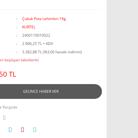
Çubuk Pota Lehimleri 1Kg
KURTEL
2400110010022
2.906,25 TL + KDV
3.382,88 TL (%3,00 havale indirimi)
n başlayan taksitlerle!
50 TL
GELİNCE HABER VER
e Kargoda