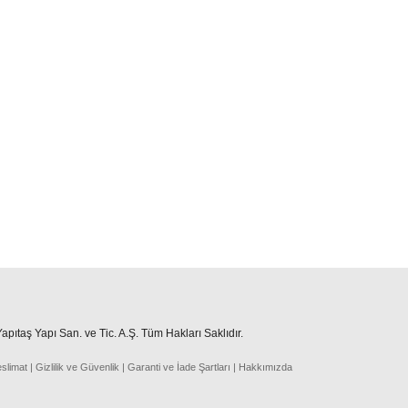
pıtaş Yapı San. ve Tic. A.Ş. Tüm Hakları Saklıdır.
eslima
t
|
Gizlilik ve Güvenlik
|
Garanti ve İade Şartları
|
Hakkımızda