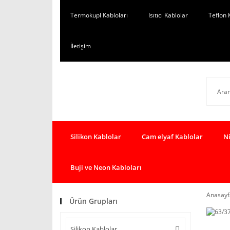
Termokupl Kabloları
Isıtıcı Kablolar
Teflon 
İletişim
Silikon Kablolar
Cam elyaf Kablolar
Ni
Buji ve Neon Kabloları
Anasayf
Ürün Grupları
Silikon Kablolar