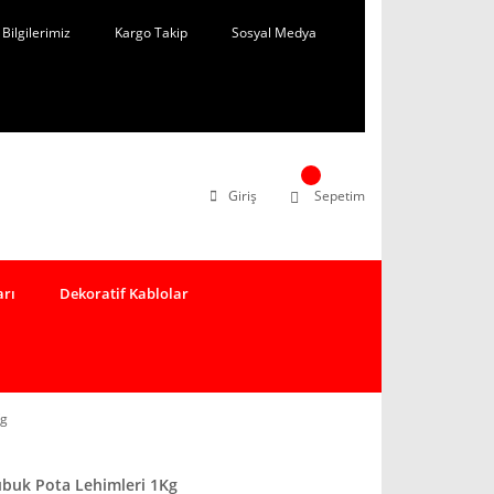
Bilgilerimiz
Kargo Takip
Sosyal Medya
Giriş
Sepetim
arı
Dekoratif Kablolar
Kg
ubuk Pota Lehimleri 1Kg