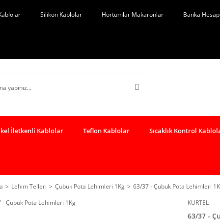
Kablolar
Silikon Kablolar
Hortumlar Makaronlar
Banka Hesap 
kel İletkenli Kablolar
Teflon Kablolar
Sıcaklık Kontrol Kablol
a
Lehim Telleri
Çubuk Pota Lehimleri 1Kg
63/37 - Çubuk Pota Lehimleri 1
KURTEL
63/37 - Ç