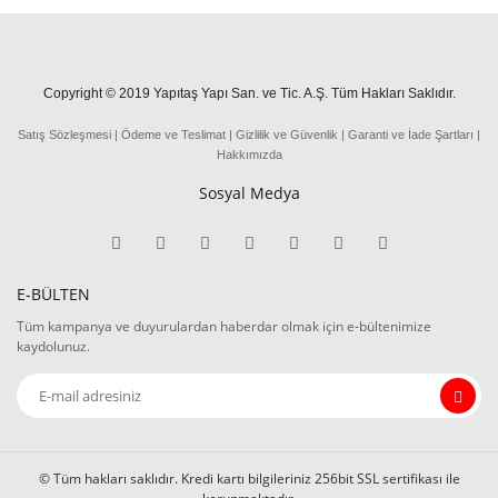
Copyright © 2019 Yapıtaş Yapı San. ve Tic. A.Ş. Tüm Hakları Saklıdır.
Satış Sözleşmesi
|
Ödeme
ve
Teslima
t
|
Gizlilik ve Güvenlik
|
Garanti ve İade Şartları
|
Hakkımızda
Sosyal Medya
E-BÜLTEN
Tüm kampanya ve duyurulardan haberdar olmak için e-bültenimize
kaydolunuz.
© Tüm hakları saklıdır. Kredi kartı bilgileriniz 256bit SSL sertifikası ile