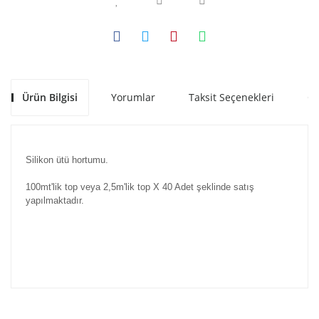
Ürün Bilgisi
Yorumlar
Taksit Seçenekleri
Ön
Silikon ütü hortumu.
100mt'lik top veya 2,5m'lik top X 40 Adet şeklinde satış
yapılmaktadır.