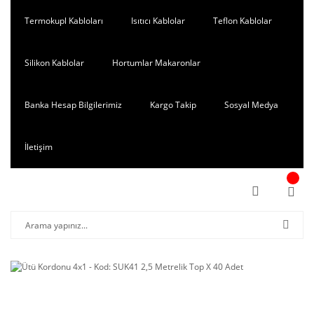
Termokupl Kabloları
Isıtıcı Kablolar
Teflon Kablolar
Silikon Kablolar
Hortumlar Makaronlar
Banka Hesap Bilgilerimiz
Kargo Takip
Sosyal Medya
İletişim