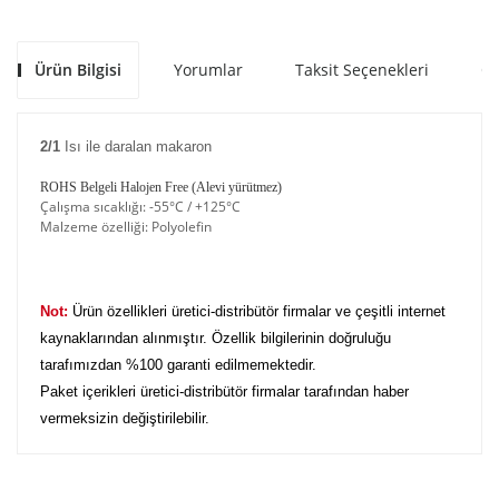
Ürün Bilgisi
Yorumlar
Taksit Seçenekleri
Ön
2/1
Isı ile daralan makaron
ROHS Belgeli Halojen Free (Alevi yürütmez)
Çalışma sıcaklığı: -55°C / +125°C
Malzeme özelliği: Polyolefin
Not:
Ürün özellikleri üretici-distribütör firmalar ve çeşitli internet
kaynaklarından alınmıştır. Özellik bilgilerinin doğruluğu
tarafımızdan %100 garanti edilmemektedir.
Paket içerikleri üretici-distribütör firmalar tarafından haber
vermeksizin değiştirilebilir.