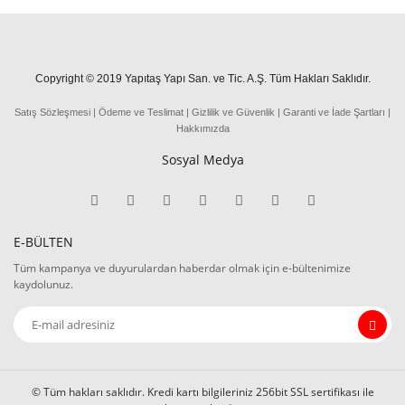
Copyright © 2019 Yapıtaş Yapı San. ve Tic. A.Ş. Tüm Hakları Saklıdır.
Satış Sözleşmesi
|
Ödeme
ve
Teslima
t
|
Gizlilik ve Güvenlik
|
Garanti ve İade Şartları
|
Hakkımızda
Sosyal Medya
E-BÜLTEN
Tüm kampanya ve duyurulardan haberdar olmak için e-bültenimize
kaydolunuz.
© Tüm hakları saklıdır. Kredi kartı bilgileriniz 256bit SSL sertifikası ile