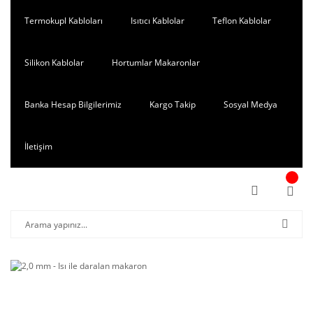
Termokupl Kabloları
Isıtıcı Kablolar
Teflon Kablolar
Silikon Kablolar
Hortumlar Makaronlar
Banka Hesap Bilgilerimiz
Kargo Takip
Sosyal Medya
İletişim