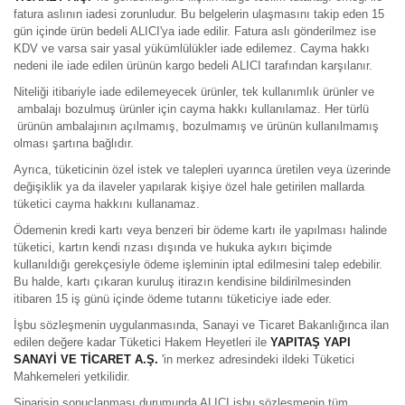
fatura aslının iadesi zorunludur. Bu belgelerin ulaşmasını takip eden 15
gün içinde ürün bedeli ALICI'ya iade edilir. Fatura aslı gönderilmez ise
KDV ve varsa sair yasal yükümlülükler iade edilemez. Cayma hakkı
nedeni ile iade edilen ürünün kargo bedeli ALICI tarafından karşılanır.
Niteliği itibariyle iade edilemeyecek ürünler, tek kullanımlık ürünler ve
ambalajı bozulmuş ürünler için cayma hakkı kullanılamaz. Her türlü
ürünün ambalajının açılmamış, bozulmamış ve ürünün kullanılmamış
olması şartına bağlıdır.
Ayrıca, tüketicinin özel istek ve talepleri uyarınca üretilen veya üzerinde
değişiklik ya da ilaveler yapılarak kişiye özel hale getirilen mallarda
tüketici cayma hakkını kullanamaz.
Ödemenin kredi kartı veya benzeri bir ödeme kartı ile yapılması halinde
tüketici, kartın kendi rızası dışında ve hukuka aykırı biçimde
kullanıldığı gerekçesiyle ödeme işleminin iptal edilmesini talep edebilir.
Bu halde, kartı çıkaran kuruluş itirazın kendisine bildirilmesinden
itibaren 15 iş günü içinde ödeme tutarını tüketiciye iade eder.
İşbu sözleşmenin uygulanmasında, Sanayi ve Ticaret Bakanlığınca ilan
edilen değere kadar Tüketici Hakem Heyetleri ile
YAPITAŞ YAPI
SANAYİ VE TİCARET A.Ş.
'in merkez adresindeki ildeki Tüketici
Mahkemeleri yetkilidir.
Siparişin sonuçlanması durumunda ALICI işbu sözleşmenin tüm