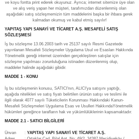
ve koyu fontta print ederek okuyunuz. Ayrıca; internet sitemize üye olan
ve alış veriş yapan her müşteri, tarafımızdan düzenlenmiş olan
aşağıdaki satış sözleşmemizin tüm maddelerini başka bir ihbara gerek
kalmadan okumuş ve kabul etmiş sayılır!
YAPITAŞ YAPI SANAYİ VE TİCARET A.Ş. MESAFELİ SATIŞ
SÖZLEŞMESİ
İş bu sözleşme 13.06.2003 tarih ve 25137 sayılı Resmi Gazetede
yayınlanan Mesafeli Sözleşmeler Uygulama Usul ve Esasları Hakkında
Yönetmelik gereği internet üzerinden gerçekleştiren satışlar için
sözleşme yapılması zorunluluğuna istinaden düzenlenmiş olup,
maddeler halinde aşağıdaki gibidir.
MADDE 1 - KONU
İş bu sözleşmenin konusu, SATICI'nın, ALICI'ya satışını yaptığı,
aşağıda nitelikleri ve satış fiyatı belirtilen ürünün satışı ve teslimi ile
ilgili olarak 4077 sayılı Tüketicilerin Korunması Hakkındaki Kanun-
Mesafeli Sözleşmeleri Uygulama Esas ve Usulleri HakkındaYönetmelik
hükümleri gereğince tarafların hak ve yükümlülüklerinin kapsamaktadır.
MADDE 2.1 - SATICI BİLGİLERİ
Ünvan
:
YAPITAŞ YAPI SANAYİ VE TİCARET A.Ş.
Adres
: Ortaklar Cad. Bilal Apt. No: 49/2 34387 Mecidiyeköy /