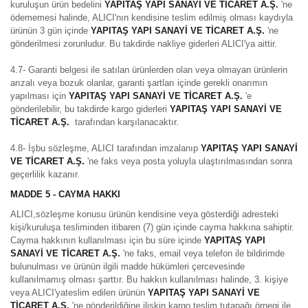
kuruluşun ürün bedelini
YAPITAŞ YAPI SANAYİ VE TİCARET A.Ş.
'ne
ödememesi halinde, ALICI'nın kendisine teslim edilmiş olması kaydıyla
ürünün 3 gün içinde
YAPITAŞ YAPI SANAYİ VE TİCARET A.Ş.
'ne
gönderilmesi zorunludur. Bu takdirde nakliye giderleri ALICI'ya aittir.
4.7- Garanti belgesi ile satılan ürünlerden olan veya olmayan ürünlerin
arızalı veya bozuk olanlar, garanti şartları içinde gerekli onarımın
yapılması için
YAPITAŞ YAPI SANAYİ VE TİCARET A.Ş.
'e
gönderilebilir, bu takdirde kargo giderleri
YAPITAŞ YAPI SANAYİ VE
TİCARET A.Ş.
tarafından karşılanacaktır.
4.8- İşbu sözleşme, ALICI tarafından imzalanıp
YAPITAŞ YAPI SANAYİ
VE TİCARET A.Ş.
'ne faks veya posta yoluyla ulaştırılmasından sonra
geçerlilik kazanır.
MADDE 5 - CAYMA HAKKI
ALICI,sözleşme konusu ürünün kendisine veya gösterdiği adresteki
kişi/kuruluşa tesliminden itibaren (7) gün içinde cayma hakkına sahiptir.
Cayma hakkının kullanılması için bu süre içinde
YAPITAŞ YAPI
SANAYİ VE TİCARET A.Ş.
'ne faks, email veya telefon ile bildirimde
bulunulması ve ürünün ilgili madde hükümleri çercevesinde
kullanılmamış olması şarttır. Bu hakkın kullanılması halinde, 3. kişiye
veya ALICI'yateslim edilen ürünün
YAPITAŞ YAPI SANAYİ VE
TİCARET A.Ş.
'ne gönderildiğine ilişkin kargo teslim tutanağı örnegi ile