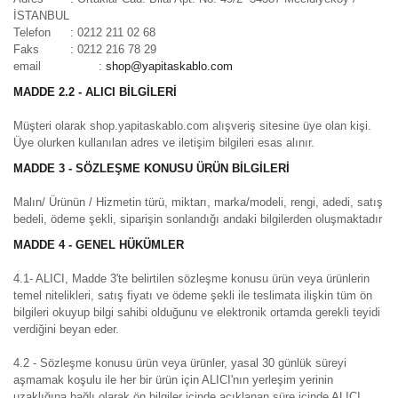
İSTANBUL
Telefon
: 0212 211 02 68
Faks
: 0212 216 78 29
email
:
shop@yapitaskablo.com
MADDE 2.2 - ALICI BİLGİLERİ
Müşteri olarak shop.yapitaskablo.com alışveriş sitesine üye olan kişi.
Üye olurken kullanılan adres ve iletişim bilgileri esas alınır.
MADDE 3 - SÖZLEŞME KONUSU ÜRÜN BİLGİLERİ
Malın/ Ürünün / Hizmetin türü, miktarı, marka/modeli, rengi, adedi, satış
bedeli, ödeme şekli, siparişin sonlandığı andaki bilgilerden oluşmaktadır
MADDE 4 - GENEL HÜKÜMLER
4.1- ALICI, Madde 3'te belirtilen sözleşme konusu ürün veya ürünlerin
temel nitelikleri, satış fiyatı ve ödeme şekli ile teslimata ilişkin tüm ön
bilgileri okuyup bilgi sahibi olduğunu ve elektronik ortamda gerekli teyidi
verdiğini beyan eder.
4.2 - Sözleşme konusu ürün veya ürünler, yasal 30 günlük süreyi
aşmamak koşulu ile her bir ürün için ALICI'nın yerleşim yerinin
uzaklığına bağlı olarak ön bilgiler içinde açıklanan süre içinde ALICI