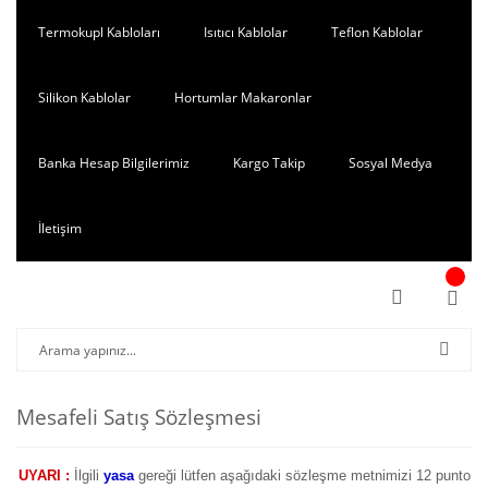
Termokupl Kabloları
Isıtıcı Kablolar
Teflon Kablolar
Silikon Kablolar
Hortumlar Makaronlar
Banka Hesap Bilgilerimiz
Kargo Takip
Sosyal Medya
İletişim
Mesafeli Satış Sözleşmesi
UYARI :
İlgili
yasa
gereği lütfen aşağıdaki sözleşme metnimizi 12 punto