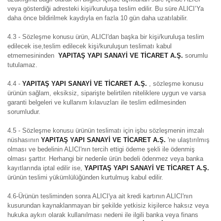
veya gösterdiği adresteki kişi/kuruluşa teslim edilir. Bu süre ALICI’Ya
daha önce bildirilmek kaydıyla en fazla 10 gün daha uzatılabilir.
4.3 - Sözleşme konusu ürün, ALICI'dan başka bir kişi/kuruluşa teslim
edilecek ise,teslim edilecek kişi/kuruluşun teslimatı kabul
etmemesininden
YAPITAŞ YAPI SANAYİ VE TİCARET A.Ş.
sorumlu
tutulamaz.
4.4 -
YAPITAŞ YAPI SANAYİ VE TİCARET A.Ş.
, sözleşme konusu
ürünün sağlam, eksiksiz, siparişte belirtilen niteliklere uygun ve varsa
garanti belgeleri ve kullanım kılavuzları ile teslim edilmesinden
sorumludur.
4.5 - Sözleşme konusu ürünün teslimatı için işbu sözleşmenin imzalı
nüshasının
YAPITAŞ YAPI SANAYİ VE TİCARET A.Ş.
'ne ulaştırılmış
olması ve bedelinin ALICI'nın tercih ettigi ödeme şekli ile ödenmiş
olması şarttır. Herhangi bir nedenle ürün bedeli ödenmez veya banka
kayıtlarında iptal edilir ise,
YAPITAŞ YAPI SANAYİ VE TİCARET A.Ş.
ürünün teslimi yükümlülüğünden kurtulmuş kabul edilir.
4.6-Ürünün tesliminden sonra ALICI'ya ait kredi kartının ALICI'nın
kusurundan kaynaklanmayan bir şekilde yetkisiz kişilerce haksız veya
hukuka aykırı olarak kullanılması nedeni ile ilgili banka veya finans